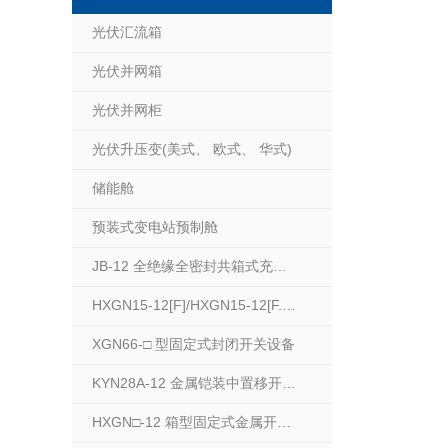
光伏汇流箱
光伏并网箱
光伏并网柜
光伏升压变(美式、 欧式、 华式)
储能舱
预装式变电站预制舱
JB-12 全绝缘全密封共箱式充气柜
HXGN15-12[F]/HXGN15-12[F.R]箱型固定式户内交流金属封闭开关设备
XGN66-□ 型固定式封闭开关设备
KYN28A-12 金属铠装中置移开式开关柜
HXGN□-12 箱型固定式金属开关设备